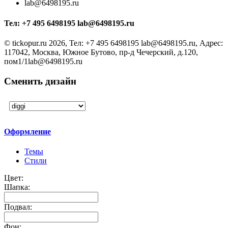
lab@6498195.ru
Тел:
+7 495 6498195 lab@6498195.ru
©
tickopur.ru
2026, Тел:
+7 495 6498195 lab@6498195.ru
,
Адрес:
117042, Москва, Южное Бутово, пр-д Чечерский, д.120,
пом1/1
lab@6498195.ru
Сменить дизайн
Оформление
Темы
Стили
Цвет:
Шапка:
Подвал:
Фон: