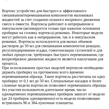
Вортекс устройство для быстрого и эффективного
смешивания/перемешивания компонентов маловязких
жидкостей за счет создания сильного вихревого движения
смеси в емкости. Вортексы работают в непрерывном и
импульсном (активируется только при нажатии основания
пробирки на головку вортекса) режимах. Некоторые модели
могут работать как в непрерывном, так и в импульсном
режимах. Вортексы используются для малых объемов
растворов до 50 мл для смешивания компонентов реакции,
ресуспендирования осадка, гомогенизации суспензий и для
любых процессов, требующих быстрого перемешивания, где
вихреобразное движение жидкости является наилучшим для
процесса.
При использовании простых моделей вертексов необходимо
держать пробирку на протяжении всего времени
перемешивания образца. Такие вортексы рассчитаны на одну
пробирку от 0,1 мл до 50 мл. Специальные насадки и более
сложные модели вортексов позволяют перемешивать образцы
без участия пользователя длительное время, число
одновременно перемешиваемых пробирок зависит от модели
(до 24 пробирок одновременно) есть модели позволяющие
встряхивать 96 и 384-луночные планшеты.