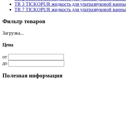
TR 3 TICKOPUR жидкость для ультразвуковой ванны
TR 7 TICKOPUR жидкость для ультразвуковой ванны
Фильтр товаров
Загрузка...
Цена
от
до
Полезная информация