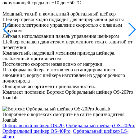
окружающей среды от +10 до +50 °C.
Мощный, тихий и компактный орбитальный шейкер
Шейкер превосходно подходит для непрерывной работы
Плавное электронное управление скоростью с плавным
запуском
Легкая в использовании панель управления шейкером
Шейкер оснащен двигателем переменного тока с защитой от
перегрузки
Компактный, надежный механизм привода шейкера,
снабженный противовесом
Постоянство скорости независимо от нагрузки
Платформа шейкера изготовлена из анодированного
алюминия, корпус шейкера изготовлен из ударопрочного
полистирола
Обширный ассортимент принадлежностей..
Комплект поставки: Вортекс Орбиральный шейкер OS-20Pro
Joanlab
Подробнее о вортексах смотрите на сайте производителя
Joanlab
Орбиральный шейкер OS-20
,
Орбиральный шейкер OS-20Pro
,
Орбиральный шейкер OS-40Pro
,
Орбиральный шейкер LS-
40pro