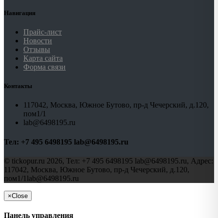
Навигация
Прайс-лист
Новости
Отзывы
Карта сайта
Форма связи
Контакты
117042, Москва, Южное Бутово, пр-д Чечерский, д.120,
пом1/1
lab@6498195.ru
Тел:
+7 495 6498195 lab@6498195.ru
©
tickopur.ru
2026, Тел:
+7 495 6498195 lab@6498195.ru
,
Адрес:
117042, Москва, Южное Бутово, пр-д Чечерский, д.120,
пом1/1
lab@6498195.ru
×
Close
Панель управления