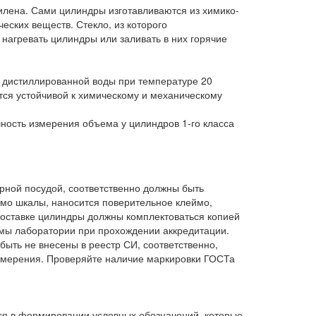
илена. Сами цилиндры изготавливаются из химико-
еских веществ. Стекло, из которого
нагревать цилиндры или заливать в них горячие
 дистиллированной воды при температуре 20
ется устойчивой к химическому и механическому
ость измерения объема у цилиндров 1-го класса
рной посудой, соответственно должны быть
имо шкалы, наносится поверительное клеймо,
поставке цилиндры должны комплектоваться копией
имы лаборатории при прохождении аккредитации.
быть не внесены в реестр СИ, соответственно,
измерения. Проверяйте наличие маркировки ГОСТа
ся в формировании условных обозначений, которые