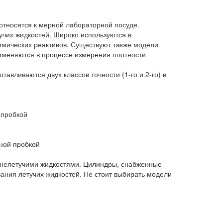
тносятся к мерной лабораторной посуде.
чих жидкостей. Широко используются в
имических реактивов. Существуют также модели
рименяются в процессе измерения плотности
вливаются двух классов точности (1-го и 2-го) в
 пробкой
ной пробкой
 нелетучими жидкостями. Цилиндры, снабженные
вания летучих жидкостей. Не стоит выбирать модели