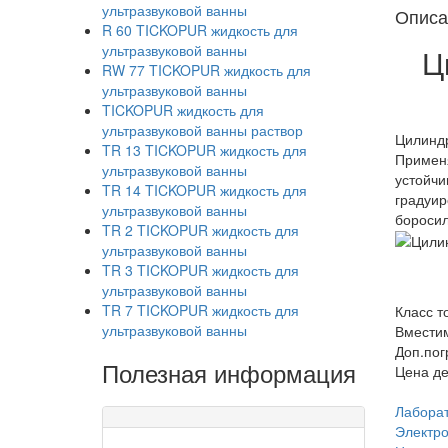
ультразвуковой ванны
Описа
R 60 TICKOPUR жидкость для
ультразвуковой ванны
Ц
RW 77 TICKOPUR жидкость для
ультразвуковой ванны
TICKOPUR жидкость для
ультразвуковой ванны раствор
Цилиндр
TR 13 TICKOPUR жидкость для
Применя
ультразвуковой ванны
устойчи
TR 14 TICKOPUR жидкость для
градуир
ультразвуковой ванны
боросил
TR 2 TICKOPUR жидкость для
ультразвуковой ванны
TR 3 TICKOPUR жидкость для
ультразвуковой ванны
TR 7 TICKOPUR жидкость для
Класс т
ультразвуковой ванны
Вместим
Доп.погр
Полезная информация
Цена де
Лаборат
Электро