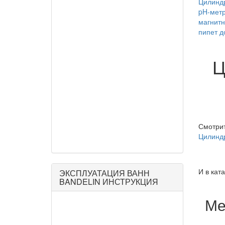
Цилиндр
pH-метр
магнитн
пипет д
Ц
Смотри
Цилиндр
И в кат
ЭКСПЛУАТАЦИЯ ВАНН
BANDELIN ИНСТРУКЦИЯ
Ме