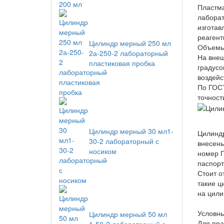
Пластма
лаборат
изготав
реагент
Цилиндр мерный 250 мл
Объемы
2а-250-2 лабораторный
На внеш
пластиковая пробка
градусо
воздейс
По ГОСТ
точност
Цилиндр мерный 30 мл1-
Цилиндр
30-2 лабораторный с
внесены
носиком
номер Г
паспорт
Стоит о
такие ц
на цили
Условн
Цилиндр мерный 50 мл
Для пра