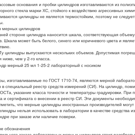
ссовые основания и пробки цилиндров изготавливаются из полиэт
орного стекла марки ХС, стойкого к воздействию агрессивных химич
ливаются цилиндры не является термостойким, поэтому не следует 
ы.
 мерных цилиндров
ней стороне цилиндра наносится шкала, соответствующая объему
в. Шкала может быть белого, синего или коричневого цвета и явля
твию.
у цилиндры выпускаются нескольких объемов. Допустимая погрешн
и ниже, чем у 2-го класса.
ы, изготавливаемые по ГОСТ 1710-74, являются мерной лаборато
 в специальный реестр средств измерений (СИ). На цилиндр, пом
ОСТа, указание класса точности и температуры градуировки. При 
а и сертификата о внесении в реестр СИ. Эти документы необход
тметить, что мерные цилиндры иностранных производителей могут 
илиндры нельзя использовать в лаборатории в качестве средства 
ндре при заказе или наличие поверки.
ые обозначения
вильного заказа лабораторных мерных цилиндров стоит разобрать