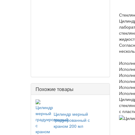
Стеклян
Цилиндр
лаборат
стеклян
жидкост
Согласн
несколь
Исполне
Исполне
Исполне
Исполне
Исполне
Похожие товары
Исполне
Цилиндр
стеклян
с пласт
Цилиндр мерный
градуированный с
краном 200 мл