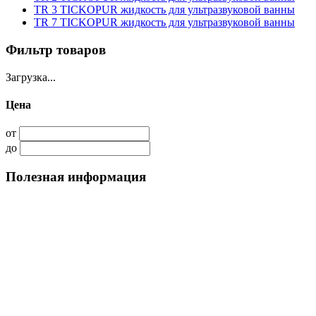
TR 3 TICKOPUR жидкость для ультразвуковой ванны
TR 7 TICKOPUR жидкость для ультразвуковой ванны
Фильтр товаров
Загрузка...
Цена
от
до
Полезная информация